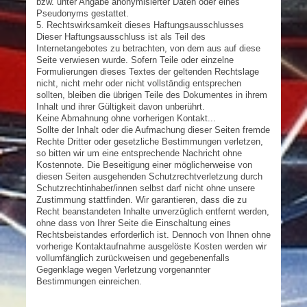
bzw. unter Angabe anonymisierter Daten oder eines
Pseudonyms gestattet.
5. Rechtswirksamkeit dieses Haftungsausschlusses
Dieser Haftungsausschluss ist als Teil des
Internetangebotes zu betrachten, von dem aus auf diese
Seite verwiesen wurde. Sofern Teile oder einzelne
Formulierungen dieses Textes der geltenden Rechtslage
nicht, nicht mehr oder nicht vollständig entsprechen
sollten, bleiben die übrigen Teile des Dokumentes in ihrem
Inhalt und ihrer Gültigkeit davon unberührt.
Keine Abmahnung ohne vorherigen Kontakt...
Sollte der Inhalt oder die Aufmachung dieser Seiten fremde
Rechte Dritter oder gesetzliche Bestimmungen verletzen,
so bitten wir um eine entsprechende Nachricht ohne
Kostennote. Die Beseitigung einer möglicherweise von
diesen Seiten ausgehenden Schutzrechtverletzung durch
Schutzrechtinhaber/innen selbst darf nicht ohne unsere
Zustimmung stattfinden. Wir garantieren, dass die zu
Recht beanstandeten Inhalte unverzüglich entfernt werden,
ohne dass von Ihrer Seite die Einschaltung eines
Rechtsbeistandes erforderlich ist. Dennoch von Ihnen ohne
vorherige Kontaktaufnahme ausgelöste Kosten werden wir
vollumfänglich zurückweisen und gegebenenfalls
Gegenklage wegen Verletzung vorgenannter
Bestimmungen einreichen.