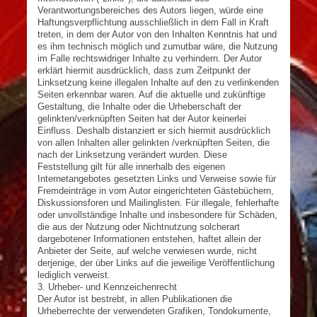
Verantwortungsbereiches des Autors liegen, würde eine
Haftungsverpflichtung ausschließlich in dem Fall in Kraft
treten, in dem der Autor von den Inhalten Kenntnis hat und
es ihm technisch möglich und zumutbar wäre, die Nutzung
im Falle rechtswidriger Inhalte zu verhindern. Der Autor
erklärt hiermit ausdrücklich, dass zum Zeitpunkt der
Linksetzung keine illegalen Inhalte auf den zu verlinkenden
Seiten erkennbar waren. Auf die aktuelle und zukünftige
Gestaltung, die Inhalte oder die Urheberschaft der
gelinkten/verknüpften Seiten hat der Autor keinerlei
Einfluss. Deshalb distanziert er sich hiermit ausdrücklich
von allen Inhalten aller gelinkten /verknüpften Seiten, die
nach der Linksetzung verändert wurden. Diese
Feststellung gilt für alle innerhalb des eigenen
Internetangebotes gesetzten Links und Verweise sowie für
Fremdeinträge in vom Autor eingerichteten Gästebüchern,
Diskussionsforen und Mailinglisten. Für illegale, fehlerhafte
oder unvollständige Inhalte und insbesondere für Schäden,
die aus der Nutzung oder Nichtnutzung solcherart
dargebotener Informationen entstehen, haftet allein der
Anbieter der Seite, auf welche verwiesen wurde, nicht
derjenige, der über Links auf die jeweilige Veröffentlichung
lediglich verweist.
3. Urheber- und Kennzeichenrecht
Der Autor ist bestrebt, in allen Publikationen die
Urheberrechte der verwendeten Grafiken, Tondokumente,